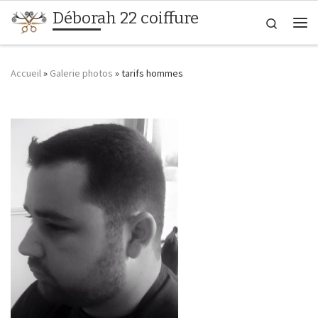
Déborah 22 coiffure
Passer au contenu
Search
Me
Accueil
»
Galerie photos
»
tarifs hommes