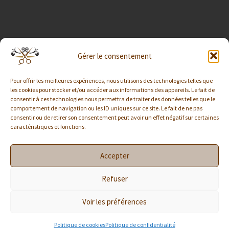
Liens utiles
Gérer le consentement
Contact
Pour offrir les meilleures expériences, nous utilisons des technologies telles que
Politique de confidentialité
les cookies pour stocker et/ou accéder aux informations des appareils. Le fait de
consentir à ces technologies nous permettra de traiter des données telles que le
Mentions légales
comportement de navigation ou les ID uniques sur ce site. Le fait de ne pas
Politique de cookies (UE)
consentir ou de retirer son consentement peut avoir un effet négatif sur certaines
caractéristiques et fonctions.
Accepter
© 2026
Déborah 22 coiffure
– Tous droits réservés
Refuser
Propulsé par
WP
– Réalisé avec the
Thème Customizr
Voir les préférences
Politique de cookies
Politique de confidentialité