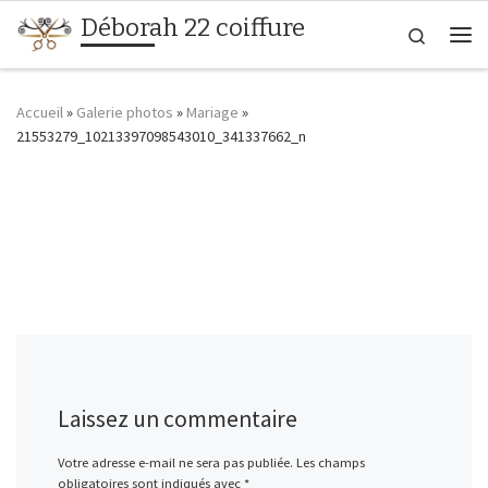
Déborah 22 coiffure
Passer au contenu
Search
Me
Accueil
»
Galerie photos
»
Mariage
»
21553279_10213397098543010_341337662_n
Laissez un commentaire
Votre adresse e-mail ne sera pas publiée.
Les champs
obligatoires sont indiqués avec
*